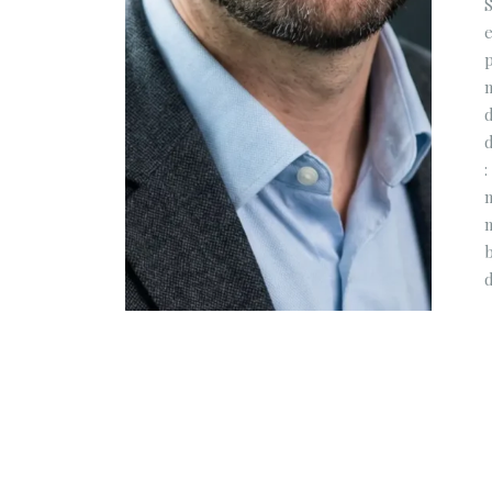
e
p
:
m
d