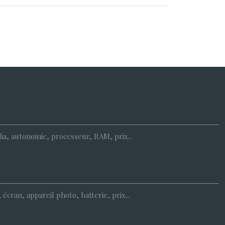
dia, autonomie, processeur, RAM, prix...
cran, appareil photo, batterie, prix...