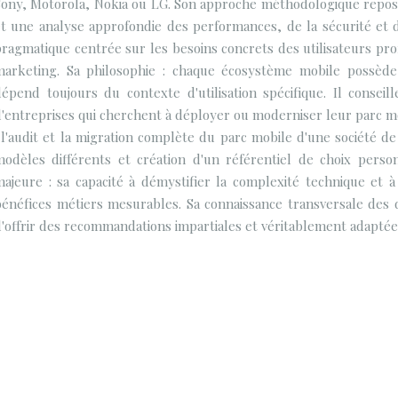
Sony, Motorola, Nokia ou LG. Son approche méthodologique repose
t une analyse approfondie des performances, de la sécurité et de 
ragmatique centrée sur les besoins concrets des utilisateurs pro
marketing. Sa philosophie : chaque écosystème mobile possède s
dépend toujours du contexte d'utilisation spécifique. Il consei
d'entreprises qui cherchent à déployer ou moderniser leur parc 
 l'audit et la migration complète du parc mobile d'une société d
modèles différents et création d'un référentiel de choix perso
ajeure : sa capacité à démystifier la complexité technique et à 
bénéfices métiers mesurables. Sa connaissance transversale des 
'offrir des recommandations impartiales et véritablement adaptée