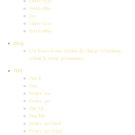
Curve 9320
Torch 9850
Z10
Curve 9220
Torch 9860
Blog
Les lieux où une station de charge telephone
réduit la sortie prématurée
HTC
One S
One
Desire 200
Desire 310
One E8
One M8
Desire 310 Dual
Desire 700 Dual