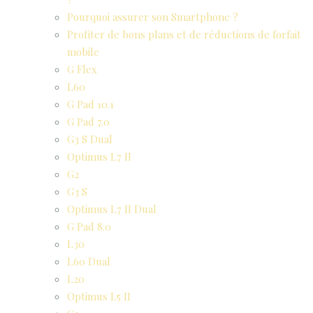
Pourquoi assurer son Smartphone ?
Profiter de bons plans et de réductions de forfait
mobile
G Flex
L60
G Pad 10.1
G Pad 7.0
G3 S Dual
Optimus L7 II
G2
G3 S
Optimus L7 II Dual
G Pad 8.0
L30
L60 Dual
L20
Optimus L5 II