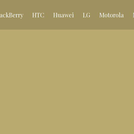
ackBerry
HTC
Huawei
LG
Motorola