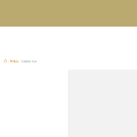
/
Nokia
/ Lumia 630