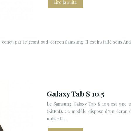
Lire la suite
onçu par le géant sud-coréen Samsung. Il est installé sous Andr
Galaxy Tab S 10.5
Le Samsung Galaxy Tab S 10.5 est une ta
(KitKat). Ce modèle dispose d’un écran d
utilise la…