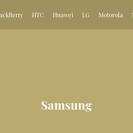
ackBerry
HTC
Huawei
LG
Motorola
Samsung