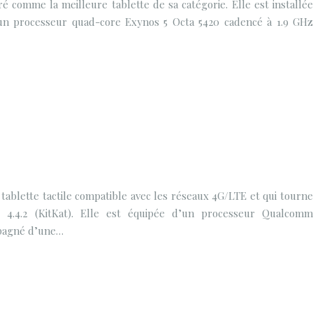
 comme la meilleure tablette de sa catégorie. Elle est installée
d’un processeur quad-core Exynos 5 Octa 5420 cadencé à 1.9 GHz
ablette tactile compatible avec les réseaux 4G/LTE et qui tourne
d 4.4.2 (KitKat). Elle est équipée d’un processeur Qualcomm
mpagné d’une…