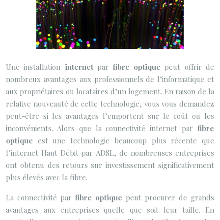
Une installation
internet
par
fibre optique
peut offrir de
nombreux avantages aux professionnels de l’informatique et
aux propriétaires ou locataires d’un logement. En raison de la
relative nouveauté de cette technologie, vous vous demandez
peut-être si les avantages l’emportent sur le coût ou les
inconvénients. Alors que la connectivité internet par
fibre
optique
est une technologie beaucoup plus récente que
l’internet Haut Débit par ADSL, de nombreuses entreprises
ont obtenu des retours sur investissement significativement
plus élevés avec la fibre.
La connectivité par
fibre optique
peut procurer de grands
avantages aux entreprises quelle que soit leur taille. En