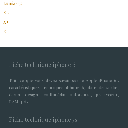
Lumia 635
XL
X+
X
Fiche technique iphone 6
Tout ce que vous devez savoir sur le Apple iPhone 6 :
caractéristiques techniques iPhone 6, date de sortie,
écran, design, multimédia, autonomie, processeur,
RAM, prix...
Fiche technique iphone 5s