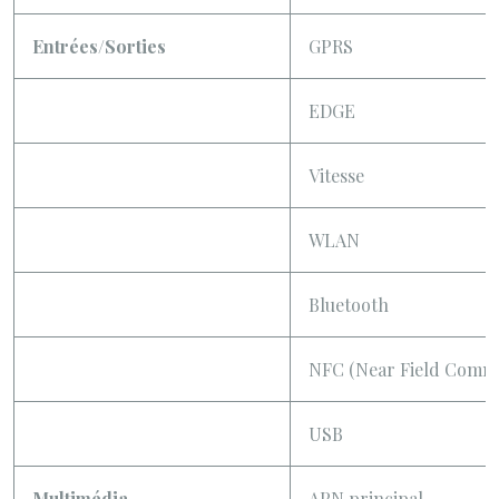
Entrées/Sorties
GPRS
EDGE
Vitesse
WLAN
Bluetooth
NFC (Near Field Commu
USB
Multimédia
APN principal