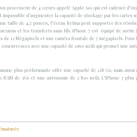
d’un processeur de 4 cœurs appelé Apple A10 qui est cadencé d’u
t impossible d’augmenter la capacité de stockage par les cartes 
e taille de 4,7 pouces, l’écran Retina peut supporter des résolut
nexions et les transferts sans fils. iPhone 7 est équipé de sortie
 de 12 Mégapixels et une caméra frontale de 7 mégapixels. Pour 
 les concurrences avec une capacité de 1960 mAh qui promet une au
gamme plus performante offre une capacité de 128 Go, mais aussi 
 a un RAM de 3Go et une autonomie de 2 810 mAh. L’iPhone 7 plu
prématurée