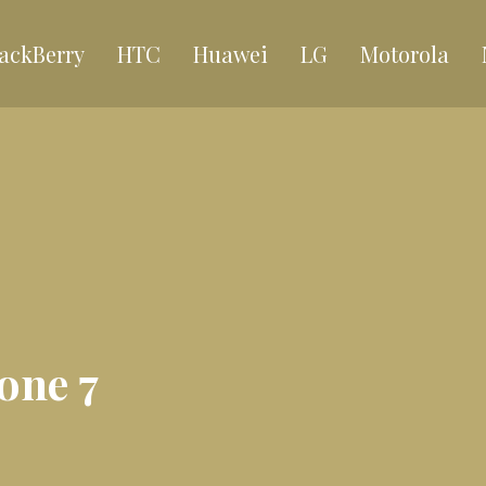
ackBerry
HTC
Huawei
LG
Motorola
hone 7