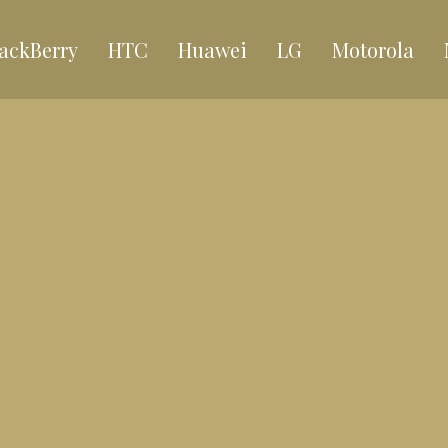
ackBerry
HTC
Huawei
LG
Motorola