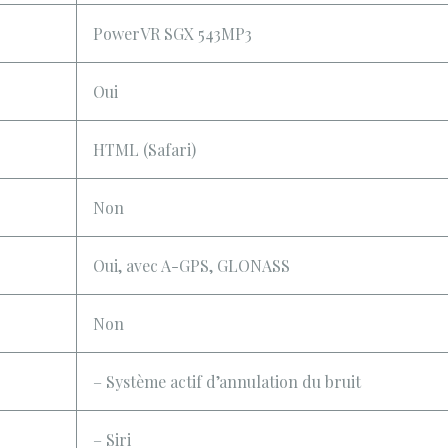
PowerVR SGX 543MP3
Oui
HTML (Safari)
Non
Oui, avec A-GPS, GLONASS
Non
– Système actif d’annulation du bruit
– Siri