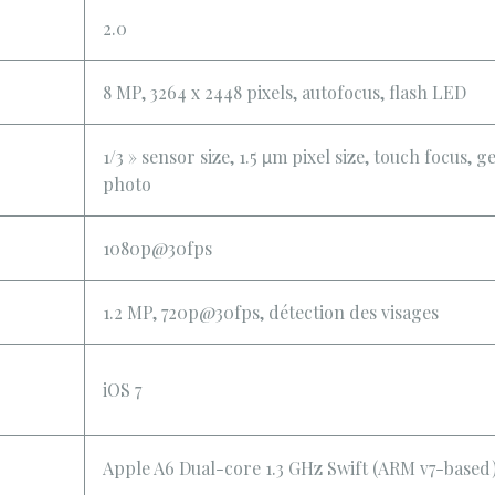
2.0
8 MP, 3264 x 2448 pixels, autofocus, flash LED
1/3 » sensor size, 1.5 µm pixel size, touch focu
photo
1080p@30fps
1.2 MP, 720p@30fps, détection des visages
iOS 7
Apple A6 Dual-core 1.3 GHz Swift (ARM v7-based