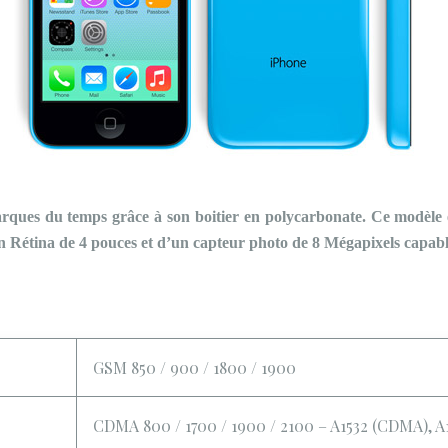
rques du temps grâce à son boitier en polycarbonate. Ce modèle
 Rétina de 4 pouces et d’un capteur photo de 8 Mégapixels capable
GSM 850 / 900 / 1800 / 1900
CDMA 800 / 1700 / 1900 / 2100 – A1532 (CDMA), A