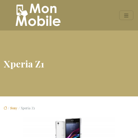
Xperia Z1
/
Sony
/ Xperia Z1